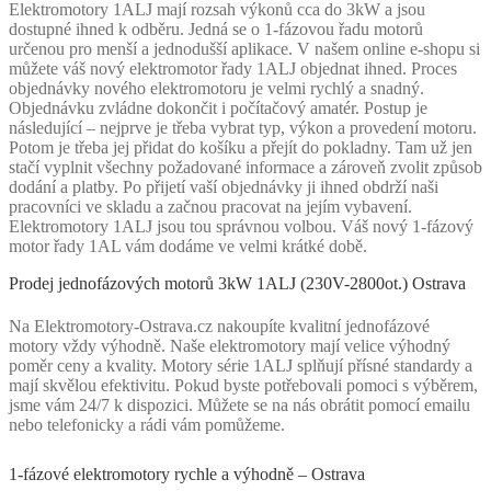
Elektromotory 1ALJ mají rozsah výkonů cca do 3kW a jsou
dostupné ihned k odběru. Jedná se o 1-fázovou řadu motorů
určenou pro menší a jednodušší aplikace. V našem online e-shopu si
můžete váš nový elektromotor řady 1ALJ objednat ihned. Proces
objednávky nového elektromotoru je velmi rychlý a snadný.
Objednávku zvládne dokončit i počítačový amatér. Postup je
následující – nejprve je třeba vybrat typ, výkon a provedení motoru.
Potom je třeba jej přidat do košíku a přejít do pokladny. Tam už jen
stačí vyplnit všechny požadované informace a zároveň zvolit způsob
dodání a platby. Po přijetí vaší objednávky ji ihned obdrží naši
pracovníci ve skladu a začnou pracovat na jejím vybavení.
Elektromotory 1ALJ jsou tou správnou volbou. Váš nový 1-fázový
motor řady 1AL vám dodáme ve velmi krátké době.
Prodej jednofázových motorů 3kW 1ALJ (230V-2800ot.) Ostrava
Na Elektromotory-Ostrava.cz nakoupíte kvalitní jednofázové
motory vždy výhodně. Naše elektromotory mají velice výhodný
poměr ceny a kvality. Motory série 1ALJ splňují přísné standardy a
mají skvělou efektivitu. Pokud byste potřebovali pomoci s výběrem,
jsme vám 24/7 k dispozici. Můžete se na nás obrátit pomocí emailu
nebo telefonicky a rádi vám pomůžeme.
1-fázové elektromotory rychle a výhodně – Ostrava