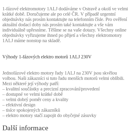
1-fázové elektromotory 1ALJ dodáváme v Ostravě a okolí ve velmi
krátké době. Doručujeme ale po celé ČR. V případě urgentní
objednávky nás prosím kontaktujte na telefonním čísle. Pro ověření
aktuální dodací doby nás prosím také kontaktujte a vše vám
individuálně upřesníme. Těšíme se na vaše dotazy. Všechny online
objednávky vyřizujeme ihned po přijetí a všechny elektromotory
1ALJ máme nonstop na skladě.
Výhody 1-fázových elektro motorů 1ALJ 230V
Jednofázové elektro motory řady 1ALJ na 230V jsou skvělou
volbou. Naši zákazníci si tuto řadu menších motorů velmi oblíbili.
Mezi některé její výhody patří:
– kvalitní součástky a precizní zpracování/provedení
– dostupné ve velmi krátké době
– velmi dobrý poměr ceny a kvality
– efektivní design
– tisíce spokojených zákazníků
– elektro motory stačí zapojit do obyčejné zásuvky
Další informace