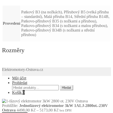
Patkový B3 (na nožkách), Přírubový B5 (velká příruba
– standardní), Malá příruba B14, Střední příruba B14B,
Patkovo-přírubový B35 (s nožkami a přírubou),
Provedení
Patkovo-přírubový B34 (s nožkami a malou přírubou),
Patkovo-přírubový B34B (s nožkami a střední
přírubou)
Rozměry
Elektromotory-Ostrava.cz
Můj účet
Prohledat
Hledat:
Hledat
Košík
0
Prohlížíte:
Jednofázový elektromotor 3kW 1ALJ-2800ot.-230V
Rozpětí
Ostrava
4498,00
Kč
–
5173,00
Kč
bez DPH