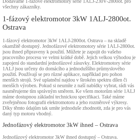
Dodáváme 1-fázové elektromotory série 1ALJ-230V-2800ot. pro
všechny zákazníky.
1-fázový elektromotor 3kW 1ALJ-2800ot.
Ostrava
1-fázový elektromotor 3kW 1ALJ-2800ot. Ostrava – na skladě
okamžitě dostupný. Jednofázové elektromotory série 1ALJ-2800ot.
jsou ihned připraveny k použití. Můžete je zapojit do vašeho
pracovního procesu ve velmi krátké době. Jejich velkou výhodou je
zapojení do standardní jednofázové zásuvky. Elektromotory série
1ALJ jsou určeny do domácího a jednoduššího průmyslového
použití. Používají se pro různé aplikace, například pro pohon
menších strojů. Své uplatnění najdou v širokém spektru dílen či
menších výroben. Pokud si neumíte z naší nabídky vybrat, rádi vás
nasměrujeme tím správným směrem. Ke všem motorům série 1ALJ
máme dostupnou základní technickou specifikaci. Také máme
zveřejněnou fotografii elektromotoru a jeho rozměrové výkresy.
Díky těmto údajům tak umíte jednoduše zhodnotit, zda je pro vás
daný typ motoru vhodný.
Jednofázový elektromotor 3kW ihned – Ostrava
Jednofázový elektromotor 3kW ihned dostupný – Ostrava.