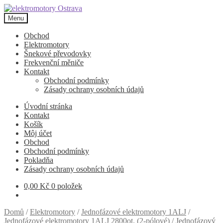
Přeskočit
Přejít
na
k
Menu
navigaci
obsahu
webu
Obchod
Elektromotory
Šnekové převodovky
Frekvenční měniče
Kontakt
Obchodní podmínky
Zásady ochrany osobních údajů
Úvodní stránka
Kontakt
Košík
Môj účet
Obchod
Obchodní podmínky
Pokladňa
Zásady ochrany osobních údajů
0,00
Kč
0 položek
Domů
/
Elektromotory
/
Jednofázové elektromotory 1ALJ
/
Jednofázové elektromotory 1ALJ 2800ot. (2-pólové)
/
Jednofázový