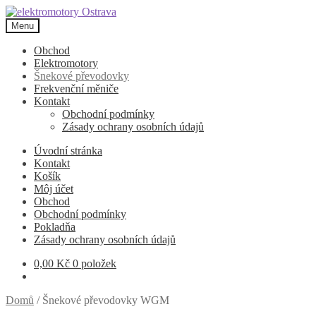
Přeskočit
Přejít
na
k
Menu
navigaci
obsahu
webu
Obchod
Elektromotory
Šnekové převodovky
Frekvenční měniče
Kontakt
Obchodní podmínky
Zásady ochrany osobních údajů
Úvodní stránka
Kontakt
Košík
Môj účet
Obchod
Obchodní podmínky
Pokladňa
Zásady ochrany osobních údajů
0,00
Kč
0 položek
Domů
/
Šnekové převodovky WGM