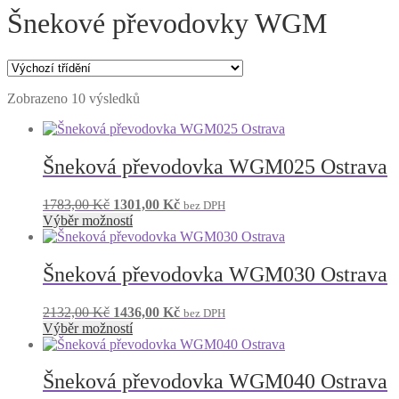
Šnekové převodovky WGM
Zobrazeno 10 výsledků
Šneková převodovka WGM025 Ostrava
Původní
Aktuální
1783,00
Kč
1301,00
Kč
bez DPH
cena
Tento
cena
Výběr možností
byla:
produkt
je:
1783,00 Kč.
má
1301,00 Kč.
více
Šneková převodovka WGM030 Ostrava
variant.
Možnosti
Původní
Aktuální
2132,00
Kč
1436,00
Kč
bez DPH
lze
cena
Tento
cena
Výběr možností
vybrat
byla:
produkt
je:
na
2132,00 Kč.
má
1436,00 Kč.
stránce
více
Šneková převodovka WGM040 Ostrava
produktu
variant.