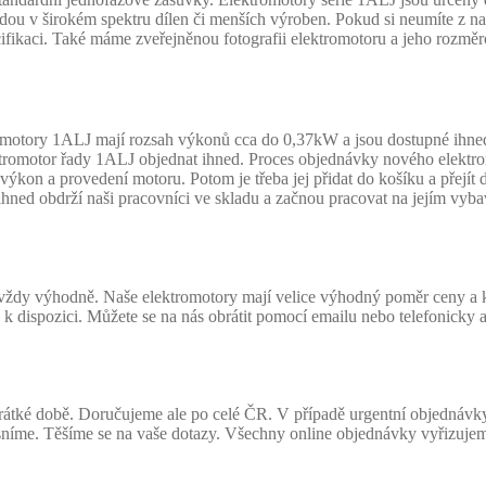
ajdou v širokém spektru dílen či menších výroben. Pokud si neumíte z 
ikaci. Také máme zveřejněnou fotografii elektromotoru a jeho rozměro
motory 1ALJ mají rozsah výkonů cca do 0,37kW a jsou dostupné ihned
ktromotor řady 1ALJ objednat ihned. Proces objednávky nového elektro
p, výkon a provedení motoru. Potom je třeba jej přidat do košíku a přej
ji ihned obdrží naši pracovníci ve skladu a začnou pracovat na jejím v
vždy výhodně. Naše elektromotory mají velice výhodný poměr ceny a kva
 k dispozici. Můžete se na nás obrátit pomocí emailu nebo telefonicky
tké době. Doručujeme ale po celé ČR. V případě urgentní objednávky n
esníme. Těšíme se na vaše dotazy. Všechny online objednávky vyřizuje