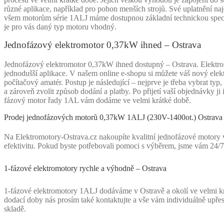
různé aplikace, například pro pohon menších strojů. Své uplatnění n
všem motorům série 1ALJ máme dostupnou základní technickou specif
je pro vás daný typ motoru vhodný.
Jednofázový elektromotor 0,37kW ihned – Ostrava
Jednofázový elektromotor 0,37kW ihned dostupný – Ostrava. Elektro
jednodušší aplikace. V našem online e-shopu si můžete váš nový ele
počítačový amatér. Postup je následující – nejprve je třeba vybrat ty
a zároveň zvolit způsob dodání a platby. Po přijetí vaší objednávky 
fázový motor řady 1AL vám dodáme ve velmi krátké době.
Prodej jednofázových motorů 0,37kW 1ALJ (230V-1400ot.) Ostrava
Na Elektromotory-Ostrava.cz nakoupíte kvalitní jednofázové motory 
efektivitu. Pokud byste potřebovali pomoci s výběrem, jsme vám 24/7
1-fázové elektromotory rychle a výhodně – Ostrava
1-fázové elektromotory 1ALJ dodáváme v Ostravě a okolí ve velmi krá
dodací doby nás prosím také kontaktujte a vše vám individuálně upř
skladě.