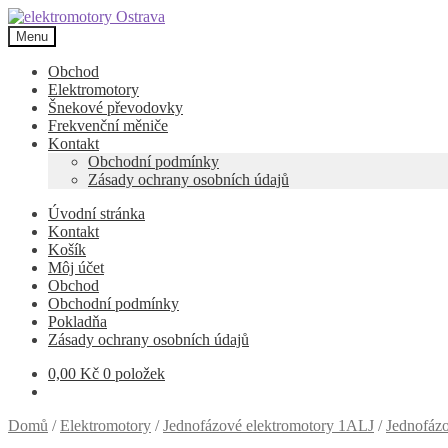
Přeskočit
Přejít
na
k
Menu
navigaci
obsahu
webu
Obchod
Elektromotory
Šnekové převodovky
Frekvenční měniče
Kontakt
Obchodní podmínky
Zásady ochrany osobních údajů
Úvodní stránka
Kontakt
Košík
Môj účet
Obchod
Obchodní podmínky
Pokladňa
Zásady ochrany osobních údajů
0,00
Kč
0 položek
Domů
/
Elektromotory
/
Jednofázové elektromotory 1ALJ
/
Jednofázo