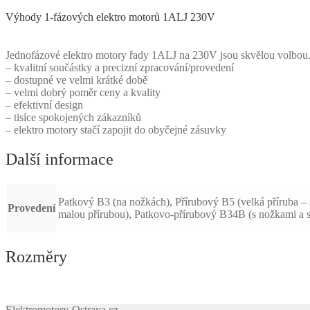
Výhody 1-fázových elektro motorů 1ALJ 230V
Jednofázové elektro motory řady 1ALJ na 230V jsou skvělou volbou. Na
– kvalitní součástky a precizní zpracování/provedení
– dostupné ve velmi krátké době
– velmi dobrý poměr ceny a kvality
– efektivní design
– tisíce spokojených zákazníků
– elektro motory stačí zapojit do obyčejné zásuvky
Další informace
Patkový B3 (na nožkách), Přírubový B5 (velká příruba – 
Provedení
malou přírubou), Patkovo-přírubový B34B (s nožkami a s
Rozměry
Elektromotory-Ostrava.cz