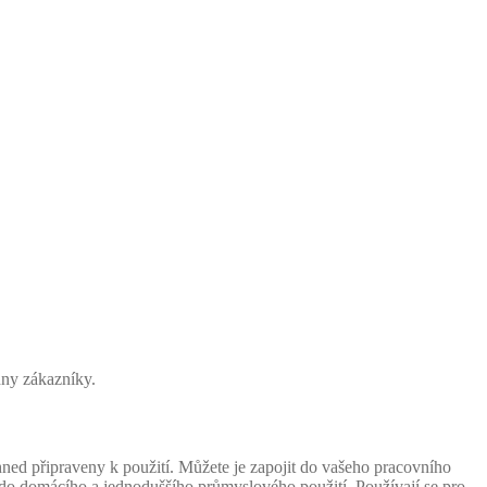
ny zákazníky.
ed připraveny k použití. Můžete je zapojit do vašeho pracovního
 do domácího a jednoduššího průmyslového použití. Používají se pro