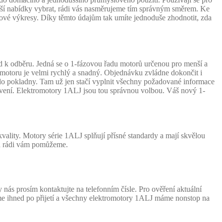
naší nabídky vybrat, rádi vás nasměrujeme tím správným směrem. Ke
vé výkresy. Díky těmto údajům tak umíte jednoduše zhodnotit, zda
 k odběru. Jedná se o 1-fázovou řadu motorů určenou pro menší a
motoru je velmi rychlý a snadný. Objednávku zvládne dokončit i
ít do pokladny. Tam už jen stačí vyplnit všechny požadované informace
ybavení. Elektromotory 1ALJ jsou tou správnou volbou. Váš nový 1-
lity. Motory série 1ALJ splňují přísné standardy a mají skvělou
 a rádi vám pomůžeme.
ás prosím kontaktujte na telefonním čísle. Pro ověření aktuální
me ihned po přijetí a všechny elektromotory 1ALJ máme nonstop na