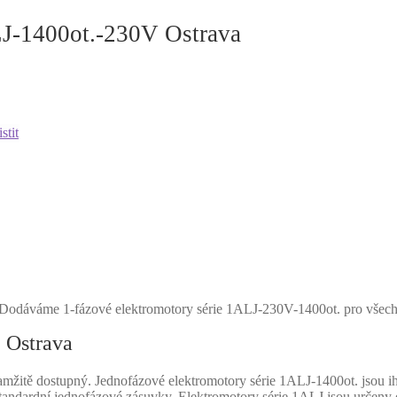
J-1400ot.-230V Ostrava
stit
Dodáváme 1-fázové elektromotory série 1ALJ-230V-1400ot. pro všech
 Ostrava
žitě dostupný. Jednofázové elektromotory série 1ALJ-1400ot. jsou ihn
standardní jednofázové zásuvky. Elektromotory série 1ALJ jsou určeny