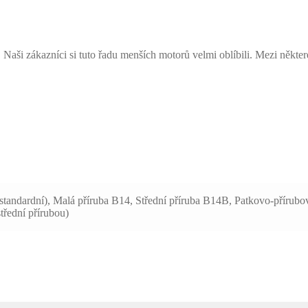
ši zákazníci si tuto řadu menších motorů velmi oblíbili. Mezi některé
standardní), Malá příruba B14, Střední příruba B14B, Patkovo-přírub
třední přírubou)