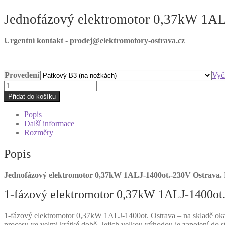
Jednofázový elektromotor 0,37kW 1AL
Urgentní kontakt - prodej@elektromotory-ostrava.cz
Provedení
Vyči
Jednofázový
elektromotor
Přidat do košíku
0,37kW
1ALJ-
Popis
1400ot.-230V
Další informace
Ostrava
Rozměry
množství
Popis
Jednofázový elektromotor 0,37kW 1ALJ-1400ot.-230V Ostrava.
1-fázový elektromotor 0,37kW 1ALJ-1400ot.
1-fázový elektromotor 0,37kW 1ALJ-1400ot. Ostrava – na skladě okam
procesu ve velmi krátké době. Jejich velkou výhodou je zapojení do 