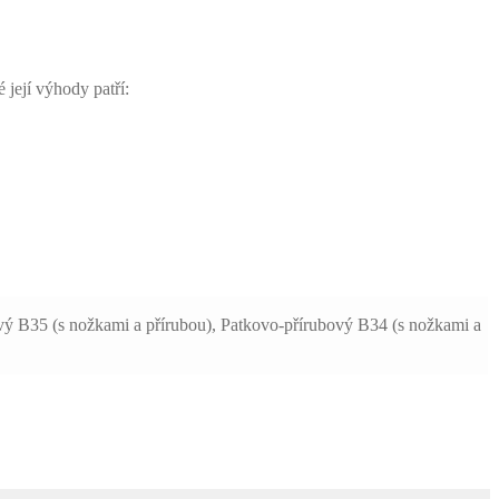
 její výhody patří:
ový B35 (s nožkami a přírubou), Patkovo-přírubový B34 (s nožkami a