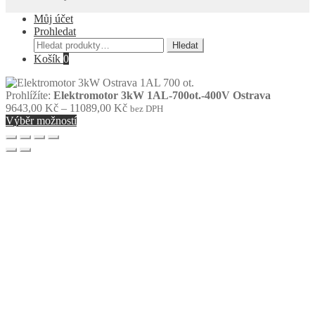
Můj účet
Prohledat
Hledat:
Hledat
Košík
0
Prohlížíte:
Elektromotor 3kW 1AL-700ot.-400V Ostrava
Rozpětí
9643,00
Kč
–
11089,00
Kč
bez DPH
cen:
Výběr možností
9643,00 Kč
až
11089,00 Kč