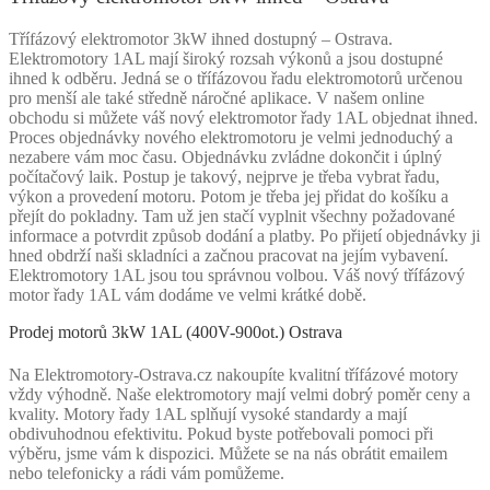
Třífázový elektromotor 3kW ihned dostupný – Ostrava.
Elektromotory 1AL mají široký rozsah výkonů a jsou dostupné
ihned k odběru. Jedná se o třífázovou řadu elektromotorů určenou
pro menší ale také středně náročné aplikace. V našem online
obchodu si můžete váš nový elektromotor řady 1AL objednat ihned.
Proces objednávky nového elektromotoru je velmi jednoduchý a
nezabere vám moc času. Objednávku zvládne dokončit i úplný
počítačový laik. Postup je takový, nejprve je třeba vybrat řadu,
výkon a provedení motoru. Potom je třeba jej přidat do košíku a
přejít do pokladny. Tam už jen stačí vyplnit všechny požadované
informace a potvrdit způsob dodání a platby. Po přijetí objednávky ji
hned obdrží naši skladníci a začnou pracovat na jejím vybavení.
Elektromotory 1AL jsou tou správnou volbou. Váš nový třífázový
motor řady 1AL vám dodáme ve velmi krátké době.
Prodej motorů 3kW 1AL (400V-900ot.) Ostrava
Na Elektromotory-Ostrava.cz nakoupíte kvalitní třífázové motory
vždy výhodně. Naše elektromotory mají velmi dobrý poměr ceny a
kvality. Motory řady 1AL splňují vysoké standardy a mají
obdivuhodnou efektivitu. Pokud byste potřebovali pomoci při
výběru, jsme vám k dispozici. Můžete se na nás obrátit emailem
nebo telefonicky a rádi vám pomůžeme.