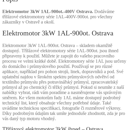
Elektromotor 3kW 1AL-900ot.-400V Ostrava.
Dodáváme
třífázové elektromotory série 1AL-400V-900ot. pro všechny
zákazníky v Ostravě a okolí.
Elektromotor 3kW 1AL-900ot. Ostrava
Elektromotor 3kW 1AL-900ot. Ostrava – skladem okamžitě
dostupný. Třífázové elektromotory série 1AL-900ot. jsou ihned
připraveny k použití. Můžete je zapojit do vašeho pracovního
procesu ve velmi krátké době. Elektromotory série 1AL jsou určeny
do domácího i průmyslového použití. Používají se pro různé
aplikace, například pro pohon strojů, linek, dopravníků a pod. Své
uplatnění najdou v širokém spektru průmyslových odvětví od
textilního průmyslu přes potravinářský průmysl, zpracovatelský
průmysl až po chemický či těžký průmysl. Pokud si neumíte z naší
nabídky vybrat, rádi vám poradíme a nasměrujeme vás správným
směrem. Ke všem motorům řady 1AL máme dostupný podrobný
technický list, který obsahuje všechny potřebné údaje. Také
uvádíme technickou specifikaci, fotografie či rozměrové výkresy.
Díky podrobným údajům tak umíte jednoduše zhodnotit, zda je pro
vás daný typ motoru vhodný.
Třífázový elektromotor 3kW ihned – Ostrava