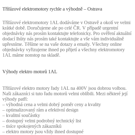
Třífázové elektromotory rychle a výhodně – Ostrava
Třífázové elektromotory 1AL dodáváme v Ostravě a okolí ve velmi
krátké době. Doručujeme ale po celé ČR. V případě urgentní
objednávky nás prosím kontaktujte telefonicky. Pro ověření aktuální
dodací lhůty nás prosím také kontaktujte a vše vám individuálně
upřesníme. Těšíme se na vaše dotazy a emaily. Všechny online
objednávky vyřizujeme ihned po přijetí a všechny elektromotory
1AL máme nonstop na skladě.
Výhody elektro motorů 1AL
Třífázové elektro motory řady 1AL na 400V jsou dobrou volbou.
Naši zákazníci si tuto řadu motorů velmi oblíbili. Mezi některé její
výhody patří:
– výhodná cena a velmi dobrý poměr ceny a kvality
– optimalizovaný rám a efektivní design
– kvalitní součástky
– dostupný velmi podrobný technický list
– tisíce spokojených zákazníků
– elektro motory jsou vždy ihned dostupné