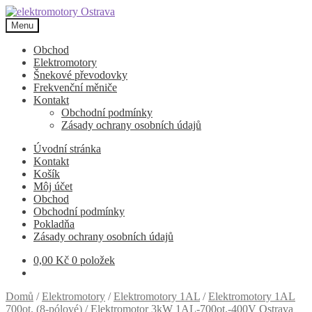
Přeskočit
Přejít
na
k
Menu
navigaci
obsahu
webu
Obchod
Elektromotory
Šnekové převodovky
Frekvenční měniče
Kontakt
Obchodní podmínky
Zásady ochrany osobních údajů
Úvodní stránka
Kontakt
Košík
Môj účet
Obchod
Obchodní podmínky
Pokladňa
Zásady ochrany osobních údajů
0,00
Kč
0 položek
Domů
/
Elektromotory
/
Elektromotory 1AL
/
Elektromotory 1AL
700ot. (8-pólové)
/
Elektromotor 3kW 1AL-700ot.-400V Ostrava