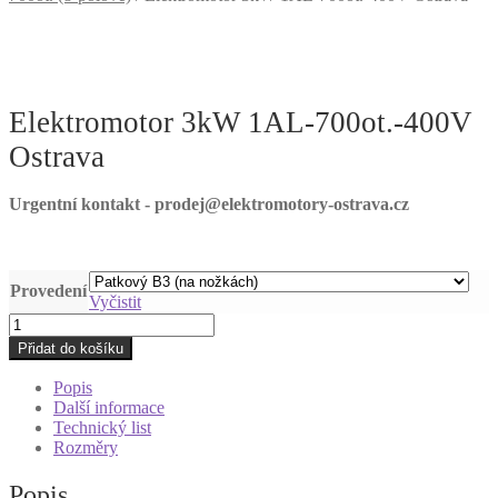
Elektromotor 3kW 1AL-700ot.-400V
Ostrava
Urgentní kontakt - prodej@elektromotory-ostrava.cz
Provedení
Vyčistit
Elektromotor
3kW
Přidat do košíku
1AL-
700ot.-400V
Popis
Ostrava
Další informace
množství
Technický list
Rozměry
Popis