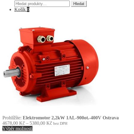
Hledat:
Hledat
Košík
0
Prohlížíte:
Elektromotor 2,2kW 1AL-900ot.-400V Ostrava
Rozpětí
4678,00
Kč
–
5380,00
Kč
bez DPH
cen:
Výběr možností
4678,00 Kč