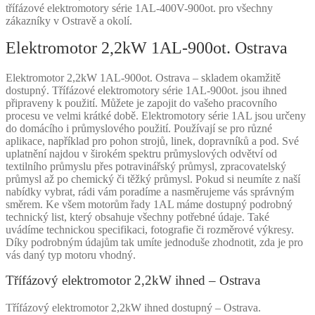
třífázové elektromotory série 1AL-400V-900ot. pro všechny
zákazníky v Ostravě a okolí.
Elektromotor 2,2kW 1AL-900ot. Ostrava
Elektromotor 2,2kW 1AL-900ot. Ostrava – skladem okamžitě
dostupný. Třífázové elektromotory série 1AL-900ot. jsou ihned
připraveny k použití. Můžete je zapojit do vašeho pracovního
procesu ve velmi krátké době. Elektromotory série 1AL jsou určeny
do domácího i průmyslového použití. Používají se pro různé
aplikace, například pro pohon strojů, linek, dopravníků a pod. Své
uplatnění najdou v širokém spektru průmyslových odvětví od
textilního průmyslu přes potravinářský průmysl, zpracovatelský
průmysl až po chemický či těžký průmysl. Pokud si neumíte z naší
nabídky vybrat, rádi vám poradíme a nasměrujeme vás správným
směrem. Ke všem motorům řady 1AL máme dostupný podrobný
technický list, který obsahuje všechny potřebné údaje. Také
uvádíme technickou specifikaci, fotografie či rozměrové výkresy.
Díky podrobným údajům tak umíte jednoduše zhodnotit, zda je pro
vás daný typ motoru vhodný.
Třífázový elektromotor 2,2kW ihned – Ostrava
Třífázový elektromotor 2,2kW ihned dostupný – Ostrava.