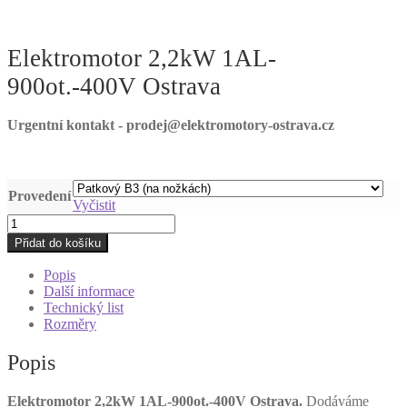
Elektromotor 2,2kW 1AL-
900ot.-400V Ostrava
Urgentní kontakt - prodej@elektromotory-ostrava.cz
Provedení
Vyčistit
Elektromotor
2,2kW
Přidat do košíku
1AL-
900ot.-400V
Popis
Ostrava
Další informace
množství
Technický list
Rozměry
Popis
Elektromotor 2,2kW 1AL-900ot.-400V Ostrava.
Dodáváme