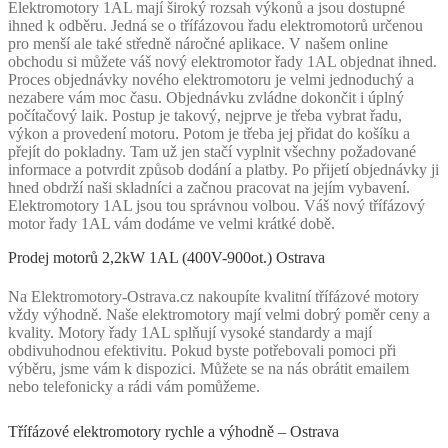
Elektromotory 1AL mají široký rozsah výkonů a jsou dostupné
ihned k odběru. Jedná se o třífázovou řadu elektromotorů určenou
pro menší ale také středně náročné aplikace. V našem online
obchodu si můžete váš nový elektromotor řady 1AL objednat ihned.
Proces objednávky nového elektromotoru je velmi jednoduchý a
nezabere vám moc času. Objednávku zvládne dokončit i úplný
počítačový laik. Postup je takový, nejprve je třeba vybrat řadu,
výkon a provedení motoru. Potom je třeba jej přidat do košíku a
přejít do pokladny. Tam už jen stačí vyplnit všechny požadované
informace a potvrdit způsob dodání a platby. Po přijetí objednávky ji
hned obdrží naši skladníci a začnou pracovat na jejím vybavení.
Elektromotory 1AL jsou tou správnou volbou. Váš nový třífázový
motor řady 1AL vám dodáme ve velmi krátké době.
Prodej motorů 2,2kW 1AL (400V-900ot.) Ostrava
Na Elektromotory-Ostrava.cz nakoupíte kvalitní třífázové motory
vždy výhodně. Naše elektromotory mají velmi dobrý poměr ceny a
kvality. Motory řady 1AL splňují vysoké standardy a mají
obdivuhodnou efektivitu. Pokud byste potřebovali pomoci při
výběru, jsme vám k dispozici. Můžete se na nás obrátit emailem
nebo telefonicky a rádi vám pomůžeme.
Třífázové elektromotory rychle a výhodně – Ostrava