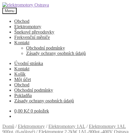
Přeskočit
Přejít
na
k
Menu
navigaci
obsahu
webu
Obchod
Elektromotory
Šnekové převodovky
Frekvenční měniče
Kontakt
Obchodní podmínky
Zásady ochrany osobních údajů
Úvodní stránka
Kontakt
Košík
Môj účet
Obchod
Obchodní podmínky
Pokladňa
Zásady ochrany osobních údajů
0,00
Kč
0 položek
Domů
/
Elektromotory
/
Elektromotory 1AL
/
Elektromotory 1AL
900ot. (6-pólové)
/
Elektromotor 2,2kW 1AL-900ot.-400V Ostrava