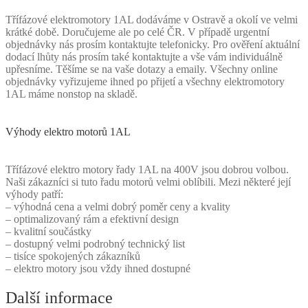
Třífázové elektromotory 1AL dodáváme v Ostravě a okolí ve velmi
krátké době. Doručujeme ale po celé ČR. V případě urgentní
objednávky nás prosím kontaktujte telefonicky. Pro ověření aktuální
dodací lhůty nás prosím také kontaktujte a vše vám individuálně
upřesníme. Těšíme se na vaše dotazy a emaily. Všechny online
objednávky vyřizujeme ihned po přijetí a všechny elektromotory
1AL máme nonstop na skladě.
Výhody elektro motorů 1AL
Třífázové elektro motory řady 1AL na 400V jsou dobrou volbou.
Naši zákazníci si tuto řadu motorů velmi oblíbili. Mezi některé její
výhody patří:
– výhodná cena a velmi dobrý poměr ceny a kvality
– optimalizovaný rám a efektivní design
– kvalitní součástky
– dostupný velmi podrobný technický list
– tisíce spokojených zákazníků
– elektro motory jsou vždy ihned dostupné
Další informace