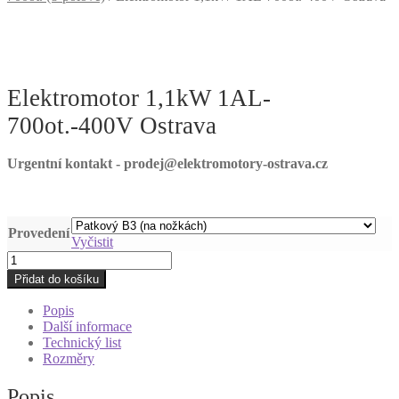
Elektromotor 1,1kW 1AL-
700ot.-400V Ostrava
Urgentní kontakt - prodej@elektromotory-ostrava.cz
Provedení
Vyčistit
Elektromotor
1,1kW
Přidat do košíku
1AL-
700ot.-400V
Popis
Ostrava
Další informace
množství
Technický list
Rozměry
Popis