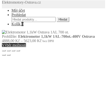
Elektromotory-Ostrava.cz
Můj účet
Prohledat
Hledat:
Hledat
Košík
0
Prohlížíte:
Elektromotor 1,1kW 1AL-700ot.-400V Ostrava
Rozpětí
4888,00
Kč
–
5623,00
Kč
bez DPH
cen:
Výběr možností
4888,00 Kč
až
5623,00 Kč