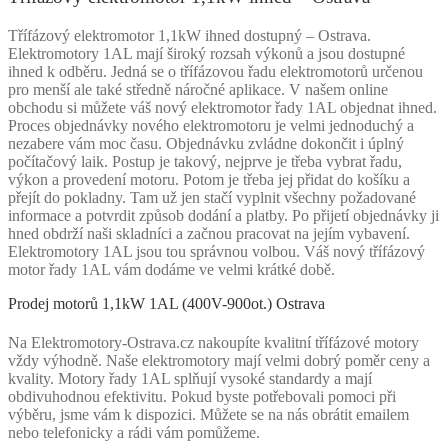
Třífázový elektromotor 1,1kW ihned dostupný – Ostrava.
Elektromotory 1AL mají široký rozsah výkonů a jsou dostupné
ihned k odběru. Jedná se o třífázovou řadu elektromotorů určenou
pro menší ale také středně náročné aplikace. V našem online
obchodu si můžete váš nový elektromotor řady 1AL objednat ihned.
Proces objednávky nového elektromotoru je velmi jednoduchý a
nezabere vám moc času. Objednávku zvládne dokončit i úplný
počítačový laik. Postup je takový, nejprve je třeba vybrat řadu,
výkon a provedení motoru. Potom je třeba jej přidat do košíku a
přejít do pokladny. Tam už jen stačí vyplnit všechny požadované
informace a potvrdit způsob dodání a platby. Po přijetí objednávky ji
hned obdrží naši skladníci a začnou pracovat na jejím vybavení.
Elektromotory 1AL jsou tou správnou volbou. Váš nový třífázový
motor řady 1AL vám dodáme ve velmi krátké době.
Prodej motorů 1,1kW 1AL (400V-900ot.) Ostrava
Na Elektromotory-Ostrava.cz nakoupíte kvalitní třífázové motory
vždy výhodně. Naše elektromotory mají velmi dobrý poměr ceny a
kvality. Motory řady 1AL splňují vysoké standardy a mají
obdivuhodnou efektivitu. Pokud byste potřebovali pomoci při
výběru, jsme vám k dispozici. Můžete se na nás obrátit emailem
nebo telefonicky a rádi vám pomůžeme.