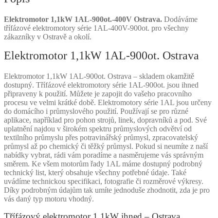
Elektromotor 1,1kW 1AL-900ot.-400V Ostrava.
Dodáváme
třífázové elektromotory série 1AL-400V-900ot. pro všechny
zákazníky v Ostravě a okolí.
Elektromotor 1,1kW 1AL-900ot. Ostrava
Elektromotor 1,1kW 1AL-900ot. Ostrava – skladem okamžitě
dostupný. Třífázové elektromotory série 1AL-900ot. jsou ihned
připraveny k použití. Můžete je zapojit do vašeho pracovního
procesu ve velmi krátké době. Elektromotory série 1AL jsou určeny
do domácího i průmyslového použití. Používají se pro různé
aplikace, například pro pohon strojů, linek, dopravníků a pod. Své
uplatnění najdou v širokém spektru průmyslových odvětví od
textilního průmyslu přes potravinářský průmysl, zpracovatelský
průmysl až po chemický či těžký průmysl. Pokud si neumíte z naší
nabídky vybrat, rádi vám poradíme a nasměrujeme vás správným
směrem. Ke všem motorům řady 1AL máme dostupný podrobný
technický list, který obsahuje všechny potřebné údaje. Také
uvádíme technickou specifikaci, fotografie či rozměrové výkresy.
Díky podrobným údajům tak umíte jednoduše zhodnotit, zda je pro
vás daný typ motoru vhodný.
Třífázový elektromotor 1,1kW ihned – Ostrava