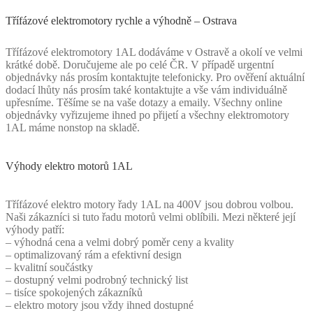
Třífázové elektromotory rychle a výhodně – Ostrava
Třífázové elektromotory 1AL dodáváme v Ostravě a okolí ve velmi
krátké době. Doručujeme ale po celé ČR. V případě urgentní
objednávky nás prosím kontaktujte telefonicky. Pro ověření aktuální
dodací lhůty nás prosím také kontaktujte a vše vám individuálně
upřesníme. Těšíme se na vaše dotazy a emaily. Všechny online
objednávky vyřizujeme ihned po přijetí a všechny elektromotory
1AL máme nonstop na skladě.
Výhody elektro motorů 1AL
Třífázové elektro motory řady 1AL na 400V jsou dobrou volbou.
Naši zákazníci si tuto řadu motorů velmi oblíbili. Mezi některé její
výhody patří:
– výhodná cena a velmi dobrý poměr ceny a kvality
– optimalizovaný rám a efektivní design
– kvalitní součástky
– dostupný velmi podrobný technický list
– tisíce spokojených zákazníků
– elektro motory jsou vždy ihned dostupné