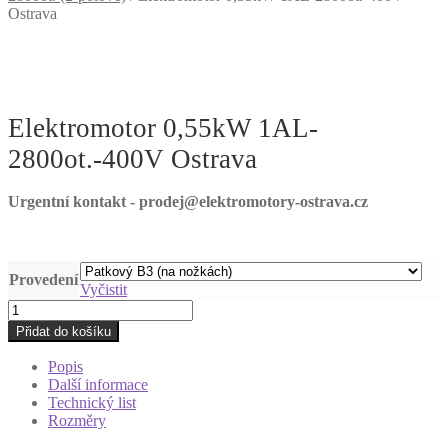
Ostrava
Elektromotor 0,55kW 1AL-
2800ot.-400V Ostrava
Urgentní kontakt - prodej@elektromotory-ostrava.cz
Provedení
Vyčistit
Elektromotor
0,55kW
Přidat do košíku
1AL-
2800ot.-400V
Popis
Ostrava
Další informace
množství
Technický list
Rozměry