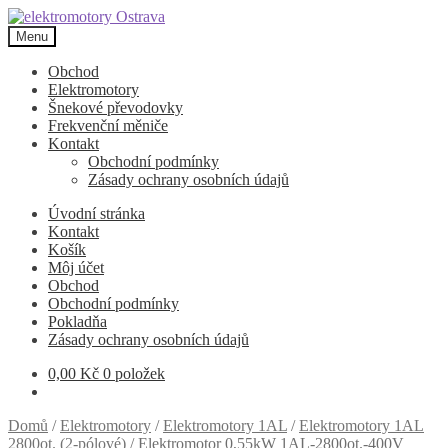
Přeskočit
Přejít
na
k
Menu
navigaci
obsahu
webu
Obchod
Elektromotory
Šnekové převodovky
Frekvenční měniče
Kontakt
Obchodní podmínky
Zásady ochrany osobních údajů
Úvodní stránka
Kontakt
Košík
Môj účet
Obchod
Obchodní podmínky
Pokladňa
Zásady ochrany osobních údajů
0,00
Kč
0 položek
Domů
/
Elektromotory
/
Elektromotory 1AL
/
Elektromotory 1AL
2800ot. (2-pólové)
/
Elektromotor 0,55kW 1AL-2800ot.-400V