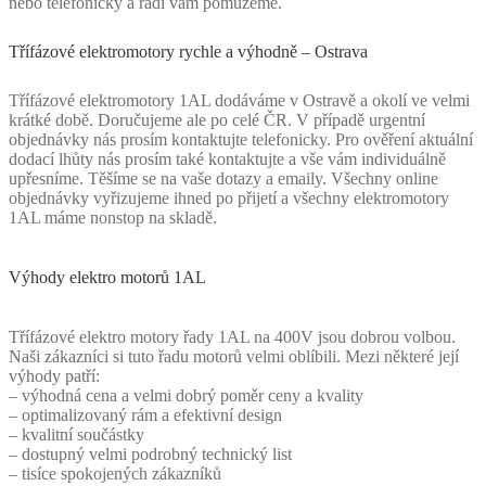
nebo telefonicky a rádi vám pomůžeme.
Třífázové elektromotory rychle a výhodně – Ostrava
Třífázové elektromotory 1AL dodáváme v Ostravě a okolí ve velmi
krátké době. Doručujeme ale po celé ČR. V případě urgentní
objednávky nás prosím kontaktujte telefonicky. Pro ověření aktuální
dodací lhůty nás prosím také kontaktujte a vše vám individuálně
upřesníme. Těšíme se na vaše dotazy a emaily. Všechny online
objednávky vyřizujeme ihned po přijetí a všechny elektromotory
1AL máme nonstop na skladě.
Výhody elektro motorů 1AL
Třífázové elektro motory řady 1AL na 400V jsou dobrou volbou.
Naši zákazníci si tuto řadu motorů velmi oblíbili. Mezi některé její
výhody patří:
– výhodná cena a velmi dobrý poměr ceny a kvality
– optimalizovaný rám a efektivní design
– kvalitní součástky
– dostupný velmi podrobný technický list
– tisíce spokojených zákazníků