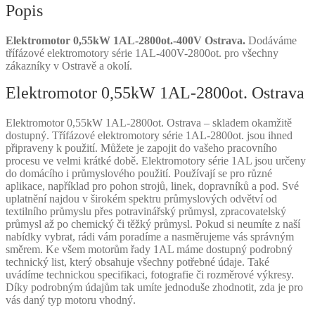
Popis
Elektromotor 0,55kW 1AL-2800ot.-400V Ostrava.
Dodáváme
třífázové elektromotory série 1AL-400V-2800ot. pro všechny
zákazníky v Ostravě a okolí.
Elektromotor 0,55kW 1AL-2800ot. Ostrava
Elektromotor 0,55kW 1AL-2800ot. Ostrava – skladem okamžitě
dostupný. Třífázové elektromotory série 1AL-2800ot. jsou ihned
připraveny k použití. Můžete je zapojit do vašeho pracovního
procesu ve velmi krátké době. Elektromotory série 1AL jsou určeny
do domácího i průmyslového použití. Používají se pro různé
aplikace, například pro pohon strojů, linek, dopravníků a pod. Své
uplatnění najdou v širokém spektru průmyslových odvětví od
textilního průmyslu přes potravinářský průmysl, zpracovatelský
průmysl až po chemický či těžký průmysl. Pokud si neumíte z naší
nabídky vybrat, rádi vám poradíme a nasměrujeme vás správným
směrem. Ke všem motorům řady 1AL máme dostupný podrobný
technický list, který obsahuje všechny potřebné údaje. Také
uvádíme technickou specifikaci, fotografie či rozměrové výkresy.
Díky podrobným údajům tak umíte jednoduše zhodnotit, zda je pro
vás daný typ motoru vhodný.