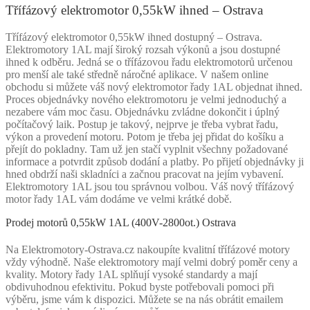
Třífázový elektromotor 0,55kW ihned – Ostrava
Třífázový elektromotor 0,55kW ihned dostupný – Ostrava.
Elektromotory 1AL mají široký rozsah výkonů a jsou dostupné
ihned k odběru. Jedná se o třífázovou řadu elektromotorů určenou
pro menší ale také středně náročné aplikace. V našem online
obchodu si můžete váš nový elektromotor řady 1AL objednat ihned.
Proces objednávky nového elektromotoru je velmi jednoduchý a
nezabere vám moc času. Objednávku zvládne dokončit i úplný
počítačový laik. Postup je takový, nejprve je třeba vybrat řadu,
výkon a provedení motoru. Potom je třeba jej přidat do košíku a
přejít do pokladny. Tam už jen stačí vyplnit všechny požadované
informace a potvrdit způsob dodání a platby. Po přijetí objednávky ji
hned obdrží naši skladníci a začnou pracovat na jejím vybavení.
Elektromotory 1AL jsou tou správnou volbou. Váš nový třífázový
motor řady 1AL vám dodáme ve velmi krátké době.
Prodej motorů 0,55kW 1AL (400V-2800ot.) Ostrava
Na Elektromotory-Ostrava.cz nakoupíte kvalitní třífázové motory
vždy výhodně. Naše elektromotory mají velmi dobrý poměr ceny a
kvality. Motory řady 1AL splňují vysoké standardy a mají
obdivuhodnou efektivitu. Pokud byste potřebovali pomoci při
výběru, jsme vám k dispozici. Můžete se na nás obrátit emailem