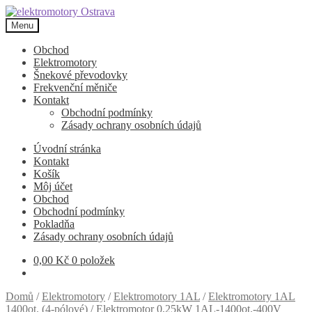
Přeskočit
Přejít
na
k
Menu
navigaci
obsahu
webu
Obchod
Elektromotory
Šnekové převodovky
Frekvenční měniče
Kontakt
Obchodní podmínky
Zásady ochrany osobních údajů
Úvodní stránka
Kontakt
Košík
Môj účet
Obchod
Obchodní podmínky
Pokladňa
Zásady ochrany osobních údajů
0,00
Kč
0 položek
Domů
/
Elektromotory
/
Elektromotory 1AL
/
Elektromotory 1AL
1400ot. (4-pólové)
/
Elektromotor 0,25kW 1AL-1400ot.-400V