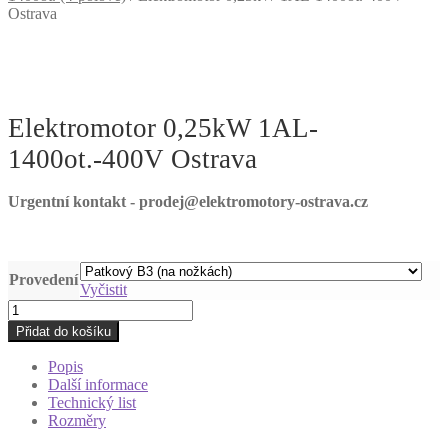
Ostrava
Elektromotor 0,25kW 1AL-
1400ot.-400V Ostrava
Urgentní kontakt - prodej@elektromotory-ostrava.cz
Provedení
Vyčistit
Elektromotor
0,25kW
Přidat do košíku
1AL-
1400ot.-400V
Popis
Ostrava
Další informace
množství
Technický list
Rozměry