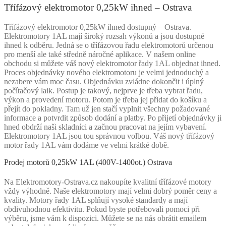
Třífázový elektromotor 0,25kW ihned – Ostrava
Třífázový elektromotor 0,25kW ihned dostupný – Ostrava.
Elektromotory 1AL mají široký rozsah výkonů a jsou dostupné
ihned k odběru. Jedná se o třífázovou řadu elektromotorů určenou
pro menší ale také středně náročné aplikace. V našem online
obchodu si můžete váš nový elektromotor řady 1AL objednat ihned.
Proces objednávky nového elektromotoru je velmi jednoduchý a
nezabere vám moc času. Objednávku zvládne dokončit i úplný
počítačový laik. Postup je takový, nejprve je třeba vybrat řadu,
výkon a provedení motoru. Potom je třeba jej přidat do košíku a
přejít do pokladny. Tam už jen stačí vyplnit všechny požadované
informace a potvrdit způsob dodání a platby. Po přijetí objednávky ji
hned obdrží naši skladníci a začnou pracovat na jejím vybavení.
Elektromotory 1AL jsou tou správnou volbou. Váš nový třífázový
motor řady 1AL vám dodáme ve velmi krátké době.
Prodej motorů 0,25kW 1AL (400V-1400ot.) Ostrava
Na Elektromotory-Ostrava.cz nakoupíte kvalitní třífázové motory
vždy výhodně. Naše elektromotory mají velmi dobrý poměr ceny a
kvality. Motory řady 1AL splňují vysoké standardy a mají
obdivuhodnou efektivitu. Pokud byste potřebovali pomoci při
výběru, jsme vám k dispozici. Můžete se na nás obrátit emailem