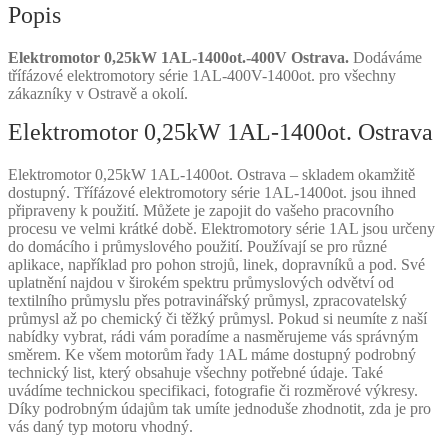
Popis
Elektromotor 0,25kW 1AL-1400ot.-400V Ostrava.
Dodáváme
třífázové elektromotory série 1AL-400V-1400ot. pro všechny
zákazníky v Ostravě a okolí.
Elektromotor 0,25kW 1AL-1400ot. Ostrava
Elektromotor 0,25kW 1AL-1400ot. Ostrava – skladem okamžitě
dostupný. Třífázové elektromotory série 1AL-1400ot. jsou ihned
připraveny k použití. Můžete je zapojit do vašeho pracovního
procesu ve velmi krátké době. Elektromotory série 1AL jsou určeny
do domácího i průmyslového použití. Používají se pro různé
aplikace, například pro pohon strojů, linek, dopravníků a pod. Své
uplatnění najdou v širokém spektru průmyslových odvětví od
textilního průmyslu přes potravinářský průmysl, zpracovatelský
průmysl až po chemický či těžký průmysl. Pokud si neumíte z naší
nabídky vybrat, rádi vám poradíme a nasměrujeme vás správným
směrem. Ke všem motorům řady 1AL máme dostupný podrobný
technický list, který obsahuje všechny potřebné údaje. Také
uvádíme technickou specifikaci, fotografie či rozměrové výkresy.
Díky podrobným údajům tak umíte jednoduše zhodnotit, zda je pro
vás daný typ motoru vhodný.