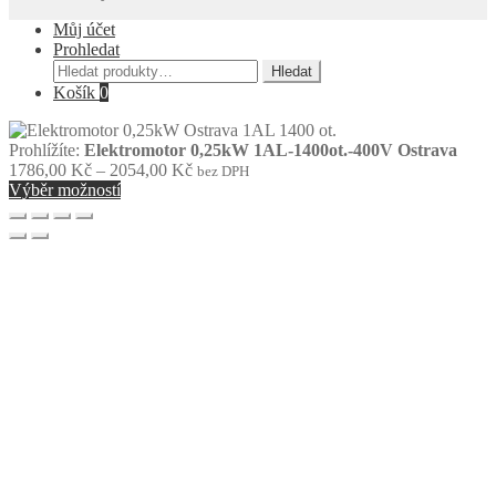
Můj účet
Prohledat
Hledat:
Hledat
Košík
0
Prohlížíte:
Elektromotor 0,25kW 1AL-1400ot.-400V Ostrava
Rozpětí
1786,00
Kč
–
2054,00
Kč
bez DPH
cen:
Výběr možností
1786,00 Kč
až
2054,00 Kč