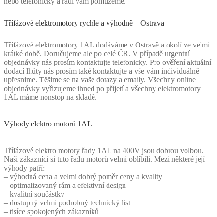
nebo telefonicky a rádi vám pomůžeme.
Třífázové elektromotory rychle a výhodně – Ostrava
Třífázové elektromotory 1AL dodáváme v Ostravě a okolí ve velmi
krátké době. Doručujeme ale po celé ČR. V případě urgentní
objednávky nás prosím kontaktujte telefonicky. Pro ověření aktuální
dodací lhůty nás prosím také kontaktujte a vše vám individuálně
upřesníme. Těšíme se na vaše dotazy a emaily. Všechny online
objednávky vyřizujeme ihned po přijetí a všechny elektromotory
1AL máme nonstop na skladě.
Výhody elektro motorů 1AL
Třífázové elektro motory řady 1AL na 400V jsou dobrou volbou.
Naši zákazníci si tuto řadu motorů velmi oblíbili. Mezi některé její
výhody patří:
– výhodná cena a velmi dobrý poměr ceny a kvality
– optimalizovaný rám a efektivní design
– kvalitní součástky
– dostupný velmi podrobný technický list
– tisíce spokojených zákazníků