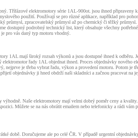
. Třífázové elektromotory série 1AL-900ot. jsou ihned připraveny k p
slového použití. Používají se pro různé aplikace, například pro pohon
ský průmysl, zpracovatelský průmysl až po chemický či těžký průmysl. 
stupný podrobný technický list, který obsahuje všechny potřebné úd
 je pro vás daný typ motoru vhodný.
ory 1AL mají široký rozsah výkonů a jsou dostupné ihned k odběru. Je
vý elektromotor řady 1AL objednat ihned. Proces objednávky nového e
, nejprve je třeba vybrat řadu, výkon a provedení motoru. Potom je třeb
přijetí objednávky ji hned obdrží naši skladníci a začnou pracovat na
dy výhodně. Naše elektromotory mají velmi dobrý poměr ceny a kvalit
ispozici. Můžete se na nás obrátit emailem nebo telefonicky a rádi vá
tké době. Doručujeme ale po celé ČR. V případě urgentní objednávky n