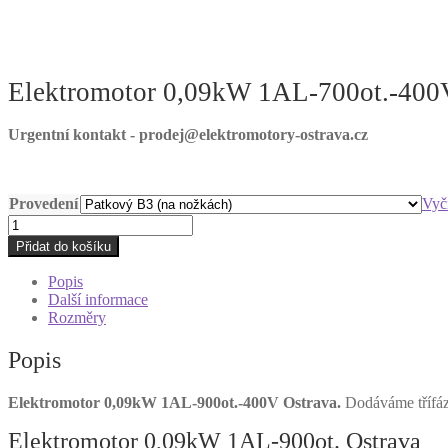
Elektromotor 0,09kW 1AL-700ot.-400
Urgentní kontakt - prodej@elektromotory-ostrava.cz
Provedení
Vyči
Elektromotor
0,09kW
Přidat do košíku
1AL-
700ot.-400V
Popis
Ostrava
Další informace
množství
Rozměry
Popis
Elektromotor 0,09kW 1AL-900ot.-400V Ostrava.
Dodáváme třífáz
Elektromotor 0,09kW 1AL-900ot. Ostrava