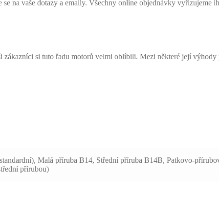
me se na vaše dotazy a emaily. Všechny online objednávky vyřizujeme i
ákazníci si tuto řadu motorů velmi oblíbili. Mezi některé její výhody p
standardní), Malá příruba B14, Střední příruba B14B, Patkovo-přírub
třední přírubou)