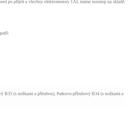
hned po přijetí a všechny elektromotory 1AL máme nonstop na skladě.
atří:
ový B35 (s nožkami a přírubou), Patkovo-přírubový B34 (s nožkami a