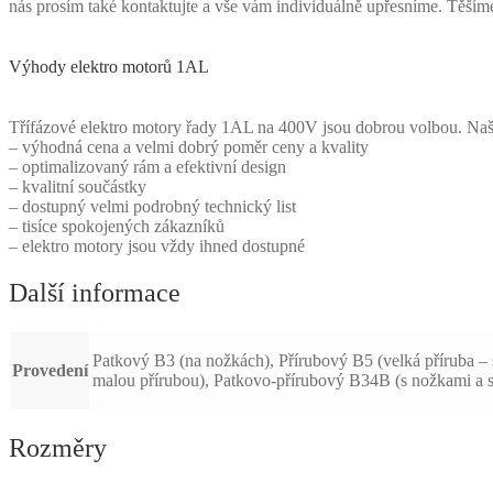
nás prosím také kontaktujte a vše vám individuálně upřesníme. Těší
Výhody elektro motorů 1AL
Třífázové elektro motory řady 1AL na 400V jsou dobrou volbou. Naši z
– výhodná cena a velmi dobrý poměr ceny a kvality
– optimalizovaný rám a efektivní design
– kvalitní součástky
– dostupný velmi podrobný technický list
– tisíce spokojených zákazníků
– elektro motory jsou vždy ihned dostupné
Další informace
Patkový B3 (na nožkách), Přírubový B5 (velká příruba – 
Provedení
malou přírubou), Patkovo-přírubový B34B (s nožkami a s
Rozměry