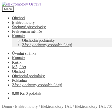
Přeskočit
Přejít
na
k
Menu
navigaci
obsahu
webu
Obchod
Elektromotory
Šnekové převodovky
Frekvenční měniče
Kontakt
Obchodní podmínky
Zásady ochrany osobních údajů
Úvodní stránka
Kontakt
Košík
Môj účet
Obchod
Obchodní podmínky
Pokladňa
Zásady ochrany osobních údajů
0,00
Kč
0 položek
Domů
/
Elektromotory
/
Elektromotory 1AL
/
Elektromotory 1AL 700