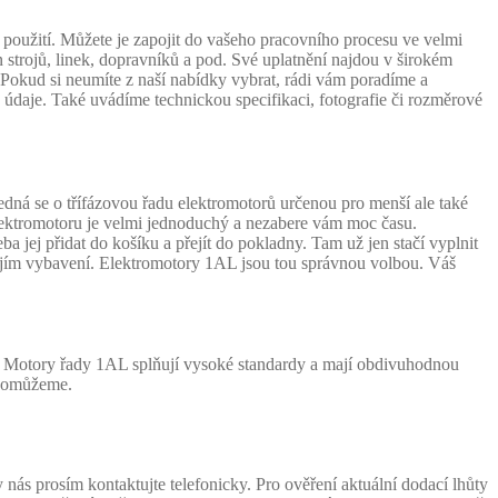
oužití. Můžete je zapojit do vašeho pracovního procesu ve velmi
 strojů, linek, dopravníků a pod. Své uplatnění najdou v širokém
Pokud si neumíte z naší nabídky vybrat, rádi vám poradíme a
aje. Také uvádíme technickou specifikaci, fotografie či rozměrové
dná se o třífázovou řadu elektromotorů určenou pro menší ale také
lektromotoru je velmi jednoduchý a nezabere vám moc času.
a jej přidat do košíku a přejít do pokladny. Tam už jen stačí vyplnit
 jejím vybavení. Elektromotory 1AL jsou tou správnou volbou. Váš
y. Motory řady 1AL splňují vysoké standardy a mají obdivuhodnou
m pomůžeme.
ás prosím kontaktujte telefonicky. Pro ověření aktuální dodací lhůty