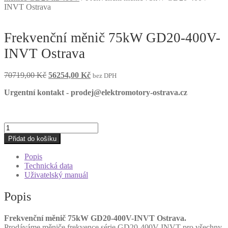
INVT Ostrava
Frekvenční měnič 75kW GD20-400V-
INVT Ostrava
Původní
Aktuální
70719,00
Kč
56254,00
Kč
bez DPH
cena
cena
Urgentní kontakt - prodej@elektromotory-ostrava.cz
byla:
je:
70719,00 Kč.
56254,00 Kč.
Frekvenční
měnič
Přidat do košíku
75kW
GD20-
Popis
400V-
Technická data
INVT
Uživatelský manuál
Ostrava
množství
Popis
Frekvenční měnič 75kW GD20-400V-INVT Ostrava.
Prodáváme měniče frekvence série GD20-400V-INVT pro všechny