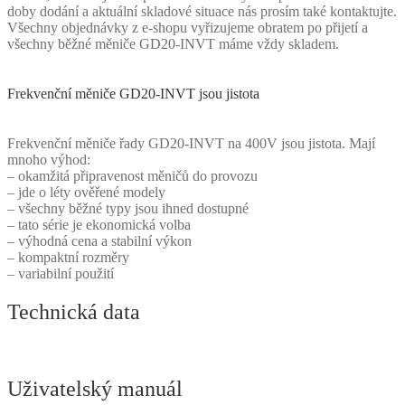
doby dodání a aktuální skladové situace nás prosím také kontaktujte.
Všechny objednávky z e-shopu vyřizujeme obratem po přijetí a
všechny běžné měniče GD20-INVT máme vždy skladem.
Frekvenční měniče GD20-INVT jsou jistota
Frekvenční měniče řady GD20-INVT na 400V jsou jistota. Mají
mnoho výhod:
– okamžitá připravenost měničů do provozu
– jde o léty ověřené modely
– všechny běžné typy jsou ihned dostupné
– tato série je ekonomická volba
– výhodná cena a stabilní výkon
– kompaktní rozměry
– variabilní použití
Technická data
Uživatelský manuál