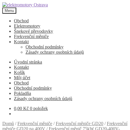
Přeskočit
Přejít
na
k
Menu
navigaci
obsahu
webu
Obchod
Elektromotory
Šnekové převodovky
Frekvenční měniče
Kontakt
Obchodní podmínky
Zásady ochrany osobních údajů
Úvodní stránka
Kontakt
Košík
Môj účet
Obchod
Obchodní podmínky
Pokladňa
Zásady ochrany osobních údajů
0,00
Kč
0 položek
Domů
/
Frekvenční měniče
/
Frekvenční měniče GD20
/
Frekvenční
měniče GD20 na 400V
/
Frekvenční měnič 75kW GD20-400V-