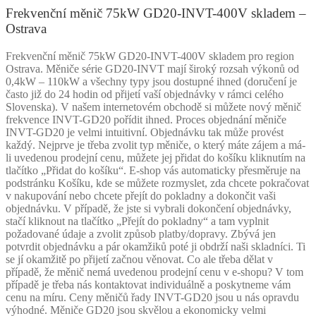
Frekvenční měnič 75kW GD20-INVT-400V skladem –
Ostrava
Frekvenční měnič 75kW GD20-INVT-400V skladem pro region
Ostrava. Měniče série GD20-INVT mají široký rozsah výkonů od
0,4kW – 110kW a všechny typy jsou dostupné ihned (doručení je
často již do 24 hodin od přijetí vaší objednávky v rámci celého
Slovenska). V našem internetovém obchodě si můžete nový měnič
frekvence INVT-GD20 pořídit ihned. Proces objednání měniče
INVT-GD20 je velmi intuitivní. Objednávku tak může provést
každý. Nejprve je třeba zvolit typ měniče, o který máte zájem a má-
li uvedenou prodejní cenu, můžete jej přidat do košíku kliknutím na
tlačítko „Přidat do košíku“. E-shop vás automaticky přesměruje na
podstránku Košíku, kde se můžete rozmyslet, zda chcete pokračovat
v nakupování nebo chcete přejít do pokladny a dokončit vaši
objednávku. V případě, že jste si vybrali dokončení objednávky,
stačí kliknout na tlačítko „Přejít do pokladny“ a tam vyplnit
požadované údaje a zvolit způsob platby/dopravy. Zbývá jen
potvrdit objednávku a pár okamžiků poté ji obdrží naši skladníci. Ti
se jí okamžitě po přijetí začnou věnovat. Co ale třeba dělat v
případě, že měnič nemá uvedenou prodejní cenu v e-shopu? V tom
případě je třeba nás kontaktovat individuálně a poskytneme vám
cenu na míru. Ceny měničů řady INVT-GD20 jsou u nás opravdu
výhodné. Měniče GD20 jsou skvělou a ekonomicky velmi