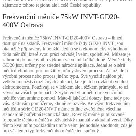
zájemce z tohoto regionu ale i celé České republiky.
Frekvenční měniče 75kW INVT-GD20-
400V Ostrava
Frekvenční měniče 75kW INVT-GD20-400V Ostrava – ihned
dostupné na skladě. Frekvenční měniče řady GD20-INVT jsou
okamžitě připraveny k použití. Jedná se o ekonomicky výhodnou
třídu měničů, které svou práci odvádějí velmi spolehlivě. Můžete je
zahrnout do pracovního výkonu ve velmi krátké době. Měniče řady
GD20 jsou určeny pro středně náročné aplikace. Jedná se o sérii
měničů vhodnou pro použití v průmyslovém procesu. Ať už jde o
výrobní proces nebo proces jiného typu. Své využití najdou při
velkém množství rozličných aplikací, kde je třeba ovládat rychlost
elektromotoru. Používají se v lehkém ale i těžkém průmyslu, to už
závisí na vašich potřebách. S výběrem vhodného frekvenčního
měniče vám umíme pomoci. Máte-li jakékoli dotazy, jsme tady pro
vás. Rádi vám pomůžeme, klidně se ozvěte. Ke všem frekvenčním
měničům série GD20-INVT máme online zveřejněna všechna
standardně potřebná technická data. Rovněž máme publikované
fotografie těchto měničů a uživatelský manuál v aktuální verzi. Díky
těmto kvalitním podkladům umíte velmi jednoduše zhodnotit, zda je
pro vás tento typ frekvenčního měniče ten správný.