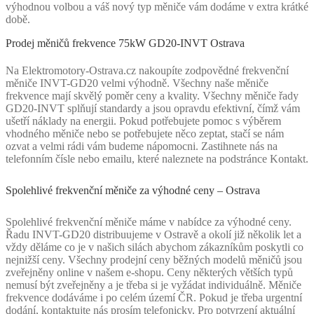
výhodnou volbou a váš nový typ měniče vám dodáme v extra krátké
době.
Prodej měničů frekvence 75kW GD20-INVT Ostrava
Na Elektromotory-Ostrava.cz nakoupíte zodpovědné frekvenční
měniče INVT-GD20 velmi výhodně. Všechny naše měniče
frekvence mají skvělý poměr ceny a kvality. Všechny měniče řady
GD20-INVT splňují standardy a jsou opravdu efektivní, čímž vám
ušetří náklady na energii. Pokud potřebujete pomoc s výběrem
vhodného měniče nebo se potřebujete něco zeptat, stačí se nám
ozvat a velmi rádi vám budeme nápomocni. Zastihnete nás na
telefonním čísle nebo emailu, které naleznete na podstránce Kontakt.
Spolehlivé frekvenční měniče za výhodné ceny – Ostrava
Spolehlivé frekvenční měniče máme v nabídce za výhodné ceny.
Řadu INVT-GD20 distribuujeme v Ostravě a okolí již několik let a
vždy děláme co je v našich silách abychom zákazníkům poskytli co
nejnižší ceny. Všechny prodejní ceny běžných modelů měničů jsou
zveřejněny online v našem e-shopu. Ceny některých větších typů
nemusí být zveřejněny a je třeba si je vyžádat individuálně. Měniče
frekvence dodáváme i po celém území ČR. Pokud je třeba urgentní
dodání, kontaktujte nás prosím telefonicky. Pro potvrzení aktuální