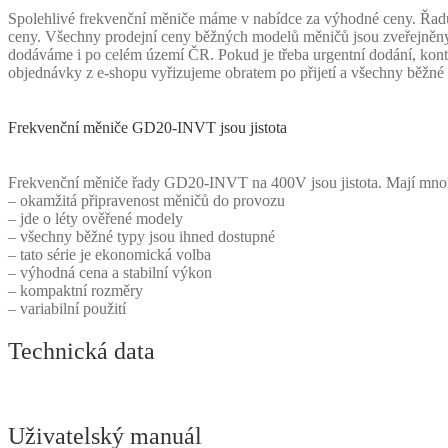
Spolehlivé frekvenční měniče máme v nabídce za výhodné ceny. Řadu 
ceny. Všechny prodejní ceny běžných modelů měničů jsou zveřejněny o
dodáváme i po celém území ČR. Pokud je třeba urgentní dodání, kontak
objednávky z e-shopu vyřizujeme obratem po přijetí a všechny bě
Frekvenční měniče GD20-INVT jsou jistota
Frekvenční měniče řady GD20-INVT na 400V jsou jistota. Mají mn
– okamžitá připravenost měničů do provozu
– jde o léty ověřené modely
– všechny běžné typy jsou ihned dostupné
– tato série je ekonomická volba
– výhodná cena a stabilní výkon
– kompaktní rozměry
– variabilní použití
Technická data
Uživatelský manuál