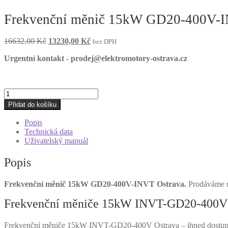
Frekvenční měnič 15kW GD20-400V-I
Původní
Aktuální
16632,00
Kč
13230,00
Kč
bez DPH
cena
cena
Urgentní kontakt - prodej@elektromotory-ostrava.cz
byla:
je:
16632,00 Kč.
13230,00 Kč.
Frekvenční
měnič
Přidat do košíku
15kW
GD20-
Popis
400V-
Technická data
INVT
Uživatelský manuál
Ostrava
množství
Popis
Frekvenční měnič 15kW GD20-400V-INVT Ostrava.
Prodáváme mě
Frekvenční měniče 15kW INVT-GD20-400V 
Frekvenční měniče 15kW INVT-GD20-400V Ostrava – ihned dostupné 