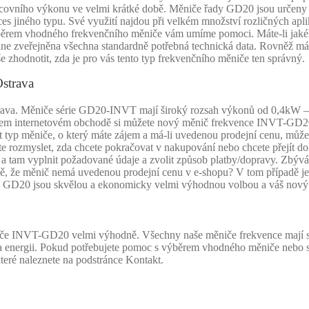
racovního výkonu ve velmi krátké době. Měniče řady GD20 jsou určeny 
 jiného typu. Své využití najdou při velkém množství rozličných aplika
výběrem vhodného frekvenčního měniče vám umíme pomoci. Máte-li jaké
zveřejněna všechna standardně potřebná technická data. Rovněž máme
 zhodnotit, zda je pro vás tento typ frekvenčního měniče ten správný.
strava
. Měniče série GD20-INVT mají široký rozsah výkonů od 0,4kW – 110
našem internetovém obchodě si můžete nový měnič frekvence INVT-GD2
t typ měniče, o který máte zájem a má-li uvedenou prodejní cenu, můžete
rozmyslet, zda chcete pokračovat v nakupování nebo chcete přejít do p
 a tam vyplnit požadované údaje a zvolit způsob platby/dopravy. Zbývá 
ípadě, že měnič nemá uvedenou prodejní cenu v e-shopu? V tom případě 
GD20 jsou skvělou a ekonomicky velmi výhodnou volbou a váš nový t
niče INVT-GD20 velmi výhodně. Všechny naše měniče frekvence mají 
na energii. Pokud potřebujete pomoc s výběrem vhodného měniče nebo se
teré naleznete na podstránce Kontakt.