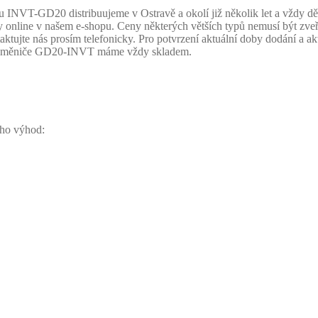
INVT-GD20 distribuujeme v Ostravě a okolí již několik let a vždy děl
nline v našem e-shopu. Ceny některých větších typů nemusí být zveřej
tujte nás prosím telefonicky. Pro potvrzení aktuální doby dodání a ak
žné měniče GD20-INVT máme vždy skladem.
oho výhod: