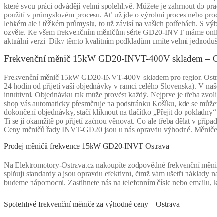
které svou práci odvádějí velmi spolehlivě. Můžete je zahrnout do p
použití v průmyslovém procesu. Ať už jde o výrobní proces nebo proces
lehkém ale i těžkém průmyslu, to už závisí na vašich potřebách. S 
ozvěte. Ke všem frekvenčním měničům série GD20-INVT máme online 
aktuální verzi. Díky těmto kvalitním podkladům umíte velmi jednoduše
Frekvenční měnič 15kW GD20-INVT-400V skladem – O
Frekvenční měnič 15kW GD20-INVT-400V skladem pro region Ostrava
24 hodin od přijetí vaší objednávky v rámci celého Slovenska). V 
intuitivní. Objednávku tak může provést každý. Nejprve je třeba zvoli
shop vás automaticky přesměruje na podstránku Košíku, kde se můžete 
dokončení objednávky, stačí kliknout na tlačítko „Přejít do pokladny“
Ti se jí okamžitě po přijetí začnou věnovat. Co ale třeba dělat v př
Ceny měničů řady INVT-GD20 jsou u nás opravdu výhodné. Měniče 
Prodej měničů frekvence 15kW GD20-INVT Ostrava
Na Elektromotory-Ostrava.cz nakoupíte zodpovědné frekvenční mě
splňují standardy a jsou opravdu efektivní, čímž vám ušetří náklady 
budeme nápomocni. Zastihnete nás na telefonním čísle nebo emailu, k
Spolehlivé frekvenční měniče za výhodné ceny – Ostrava