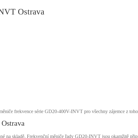
NVT Ostrava
niče frekvence série GD20-400V-INVT pro všechny zájemce z tohoto 
Ostrava
na skladě. Frekvenční měniče řady GD20-INVT jsou okamžitě připra