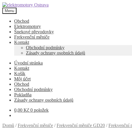
Přeskočit
Přejít
na
k
Menu
navigaci
obsahu
webu
Obchod
Elektromotory
Šnekové převodovky
Frekvenční měniče
Kontakt
Obchodní podmínky
Zásady ochrany osobních údajů
Úvodní stránka
Kontakt
Košík
Môj účet
Obchod
Obchodní podmínky
Pokladňa
Zásady ochrany osobních údajů
0,00
Kč
0 položek
Domů
/
Frekvenční měniče
/
Frekvenční měniče GD20
/
Frekvenční