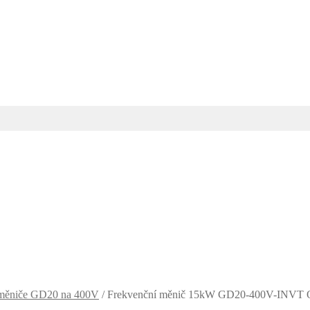
 měniče GD20 na 400V
/
Frekvenční měnič 15kW GD20-400V-INVT O