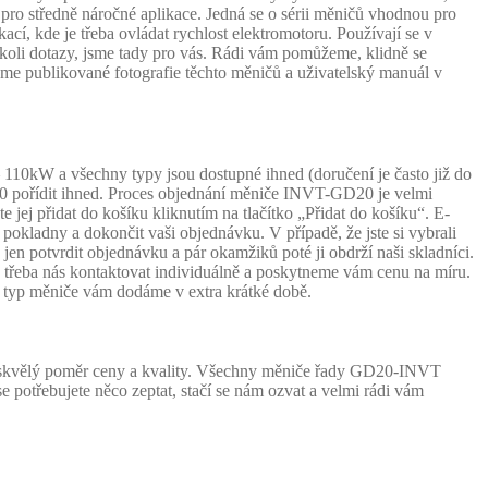
pro středně náročné aplikace. Jedná se o sérii měničů vhodnou pro
cí, kde je třeba ovládat rychlost elektromotoru. Používají se v
koli dotazy, jsme tady pro vás. Rádi vám pomůžeme, klidně se
 publikované fotografie těchto měničů a uživatelský manuál v
kW a všechny typy jsou dostupné ihned (doručení je často již do
0 pořídit ihned. Proces objednání měniče INVT-GD20 je velmi
 jej přidat do košíku kliknutím na tlačítko „Přidat do košíku“. E-
okladny a dokončit vaši objednávku. V případě, že jste si vybrali
jen potvrdit objednávku a pár okamžiků poté ji obdrží naši skladníci.
je třeba nás kontaktovat individuálně a poskytneme vám cenu na míru.
yp měniče vám dodáme v extra krátké době.
skvělý poměr ceny a kvality. Všechny měniče řady GD20-INVT
 potřebujete něco zeptat, stačí se nám ozvat a velmi rádi vám