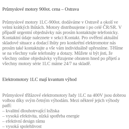
Průmyslové motory 900ot. cena – Ostrava
Průmyslové motory 1LC-900ot. dodáváme v Ostravě a okolí ve
velmi krátkých lhůtách. Motory distribuujeme i po celé ČR/SR. V
případě urgentní objednávky nás prosím kontaktujte telefonicky.
Kontaktní údaje naleznete v sekci Kontakt. Pro ověření aktuální
skladové situace a dodací lhůty pro konkrétní elektromotor nás
prosím také kontaktujte a vše vám individuálně upřesníme. Těšíme
se na všechny vaše telefonáty a dotazy. Můžete si být jisti, že
všechny online objednávky vyřizujeme obratem hned po přijetí a
všechny motory série 1LC máme 24/7 na skladě.
Elektromotory 1LC mají kvantum výhod
Průmyslové třífázové elektromotory řady 1LC na 400V jsou dobrou
volbou díky svým četným výhodám. Mezi některé jejich výhody
patří:
– kvalitní dlouhotrvající ložiska
– vysoká efektivita, nízká spotřeba energie
– efektivní design rámu
– vysoká spolehlivost