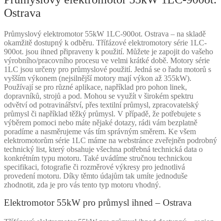
Ostrava
Průmyslový elektromotor 55kW 1LC-900ot. Ostrava – na skladě
okamžitě dostupný k odběru. Třífázové elektromotory série 1LC-
900ot. jsou ihned připraveny k použití. Můžete je zapojit do vašeho
výrobního/pracovního procesu ve velmi krátké době. Motory série
1LC jsou určeny pro průmyslové použití. Jedná se o řadu motorů s
vyšším výkonem (nejsilnější motory mají výkon až 355kW).
Používají se pro různé aplikace, například pro pohon linek,
dopravníků, strojů a pod. Mohou se využít v širokém spektru
odvětví od potravinářství, přes textilní průmysl, zpracovatelský
průmysl či například těžký průmysl. V případě, že potřebujete s
výběrem pomoci nebo máte nějaké dotazy, rádi vám bezplatně
poradíme a nasměrujeme vás tím správným směrem. Ke všem
elektromotorům série 1LC máme na webstránce zveřejněn podrobný
technický list, který obsahuje všechna potřebná technická data o
konkrétním typu motoru. Také uvádíme stručnou technickou
specifikaci, fotografie či rozměrové výkresy pro jednotlivá
provedení motoru. Díky těmto údajům tak umíte jednoduše
zhodnotit, zda je pro vás tento typ motoru vhodný.
Elektromotor 55kW pro průmysl ihned – Ostrava