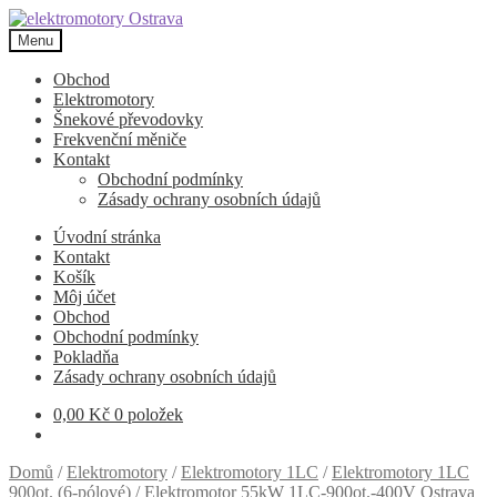
Přeskočit
Přejít
na
k
Menu
navigaci
obsahu
webu
Obchod
Elektromotory
Šnekové převodovky
Frekvenční měniče
Kontakt
Obchodní podmínky
Zásady ochrany osobních údajů
Úvodní stránka
Kontakt
Košík
Môj účet
Obchod
Obchodní podmínky
Pokladňa
Zásady ochrany osobních údajů
0,00
Kč
0 položek
Domů
/
Elektromotory
/
Elektromotory 1LC
/
Elektromotory 1LC
900ot. (6-pólové)
/
Elektromotor 55kW 1LC-900ot.-400V Ostrava