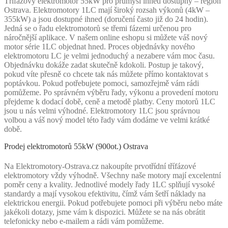
Třífázový elektromotor 55kW pro průmysl ihned dostupný – region
Ostrava. Elektromotory 1LC mají široký rozsah výkonů (4kW –
355kW) a jsou dostupné ihned (doručení často již do 24 hodin).
Jedná se o řadu elektromotorů se třemi fázemi určenou pro
náročnější aplikace. V našem online eshopu si můžete váš nový
motor série 1LC objednat hned. Proces objednávky nového
elektromotoru LC je velmi jednoduchý a nezabere vám moc času.
Objednávku dokáže zadat skutečně kdokoli. Postup je takový,
pokud víte přesně co chcete tak nás můžete přímo kontaktovat s
poptávkou. Pokud potřebujete pomoci, samozřejmě vám rádi
pomůžeme. Po správném výběru řady, výkonu a provedení motoru
přejdeme k dodací době, ceně a metodě platby. Ceny motorů 1LC
jsou u nás velmi výhodné. Elektromotory 1LC jsou správnou
volbou a váš nový model této řady vám dodáme ve velmi krátké
době.
Prodej elektromotorů 55kW (900ot.) Ostrava
Na Elektromotory-Ostrava.cz nakoupíte prvotřídní třífázové
elektromotory vždy výhodně. Všechny naše motory mají excelentní
poměr ceny a kvality. Jednotlivé modely řady 1LC splňují vysoké
standardy a mají vysokou efektivitu, čímž vám šetří náklady na
elektrickou energii. Pokud potřebujete pomoci při výběru nebo máte
jakékoli dotazy, jsme vám k dispozici. Můžete se na nás obrátit
telefonicky nebo e-mailem a rádi vám pomůžeme.