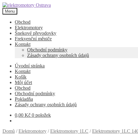
Přeskočit
Přejít
na
k
Menu
navigaci
obsahu
webu
Obchod
Elektromotory
Šnekové převodovky
Frekvenční měniče
Kontakt
Obchodní podmínky
Zásady ochrany osobních údajů
Úvodní stránka
Kontakt
Košík
Môj účet
Obchod
Obchodní podmínky
Pokladňa
Zásady ochrany osobních údajů
0,00
Kč
0 položek
Domů
/
Elektromotory
/
Elektromotory 1LC
/
Elektromotory 1LC 140