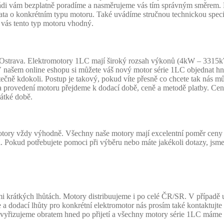
 rádi vám bezplatně poradíme a nasměrujeme vás tím správným směrem
ata o konkrétním typu motoru. Také uvádíme stručnou technickou specif
 vás tento typ motoru vhodný.
strava. Elektromotory 1LC mají široký rozsah výkonů (4kW – 3315kW) 
. V našem online eshopu si můžete váš nový motor série 1LC objednat 
ně kdokoli. Postup je takový, pokud víte přesně co chcete tak nás m
provedení motoru přejdeme k dodací době, ceně a metodě platby. Ce
átké době.
motory vždy výhodně. Všechny naše motory mají excelentní poměr ceny a
ii. Pokud potřebujete pomoci při výběru nebo máte jakékoli dotazy, jsm
krátkých lhůtách. Motory distribuujeme i po celé ČR/SR. V případě ur
ce a dodací lhůty pro konkrétní elektromotor nás prosím také kontaktuj
ky vyřizujeme obratem hned po přijetí a všechny motory série 1LC máme 