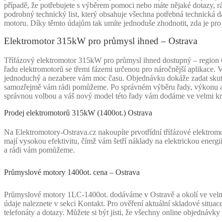
případě, že potřebujete s výběrem pomoci nebo máte nějaké dotazy,
podrobný technický list, který obsahuje všechna potřebná technická d
motoru. Díky těmto údajům tak umíte jednoduše zhodnotit, zda je pro
Elektromotor 315kW pro průmysl ihned – Ostrava
Třífázový elektromotor 315kW pro průmysl ihned dostupný – region O
řadu elektromotorů se třemi fázemi určenou pro náročnější aplikace
jednoduchý a nezabere vám moc času. Objednávku dokáže zadat skuteč
samozřejmě vám rádi pomůžeme. Po správném výběru řady, výkonu a 
správnou volbou a váš nový model této řady vám dodáme ve velmi kr
Prodej elektromotorů 315kW (1400ot.) Ostrava
Na Elektromotory-Ostrava.cz nakoupíte prvotřídní třífázové elektro
mají vysokou efektivitu, čímž vám šetří náklady na elektrickou energ
a rádi vám pomůžeme.
Průmyslové motory 1400ot. cena – Ostrava
Průmyslové motory 1LC-1400ot. dodáváme v Ostravě a okolí ve velmi 
údaje naleznete v sekci Kontakt. Pro ověření aktuální skladové situa
telefonáty a dotazy. Můžete si být jisti, že všechny online objednáv