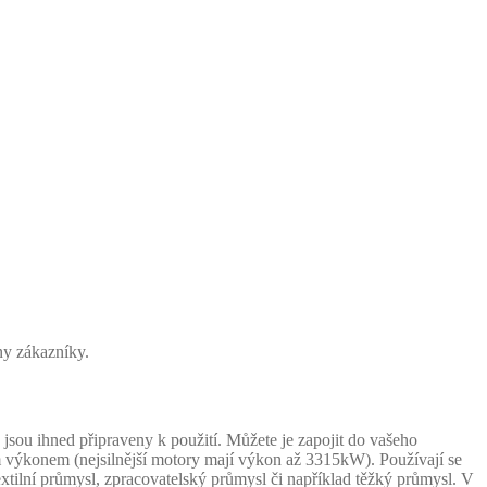
ny zákazníky.
ou ihned připraveny k použití. Můžete je zapojit do vašeho
m výkonem (nejsilnější motory mají výkon až 3315kW). Používají se
extilní průmysl, zpracovatelský průmysl či například těžký průmysl. V