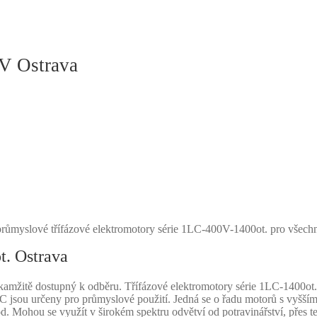
V Ostrava
růmyslové třífázové elektromotory série 1LC-400V-1400ot. pro všech
. Ostrava
žitě dostupný k odběru. Třífázové elektromotory série 1LC-1400ot. js
C jsou určeny pro průmyslové použití. Jedná se o řadu motorů s vyšší
od. Mohou se využít v širokém spektru odvětví od potravinářství, přes t