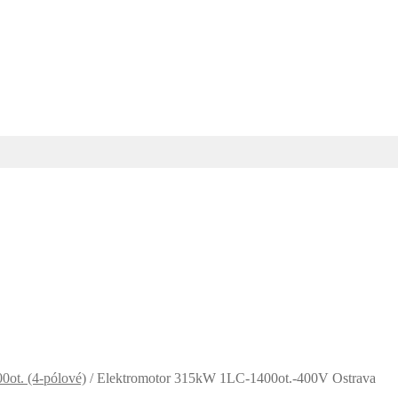
0ot. (4-pólové)
/
Elektromotor 315kW 1LC-1400ot.-400V Ostrava