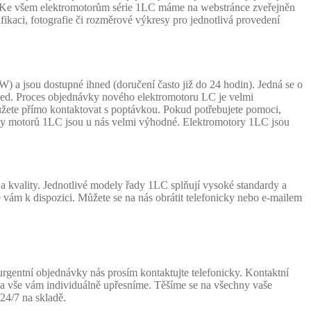
. Ke všem elektromotorům série 1LC máme na webstránce zveřejněn
ikaci, fotografie či rozměrové výkresy pro jednotlivá provedení
a jsou dostupné ihned (doručení často již do 24 hodin). Jedná se o
hned. Proces objednávky nového elektromotoru LC je velmi
ůžete přímo kontaktovat s poptávkou. Pokud potřebujete pomoci,
ny motorů 1LC jsou u nás velmi výhodné. Elektromotory 1LC jsou
 kvality. Jednotlivé modely řady 1LC splňují vysoké standardy a
e vám k dispozici. Můžete se na nás obrátit telefonicky nebo e-mailem
gentní objednávky nás prosím kontaktujte telefonicky. Kontaktní
te a vše vám individuálně upřesníme. Těšíme se na všechny vaše
24/7 na skladě.