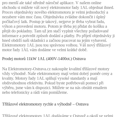
pro menší ale také středně náročné aplikace. V našem online
obchodu si můžete váš nový elektromotor řady 1AL objednat ihned.
Proces objednávky nového elektromotoru je velmi jednoduchý a
nezabere vám moc času. Objednávku zvládne dokončit i úplný
počítačový laik. Postup je takový, nejprve je třeba vybrat řadu,
výkon a provedení motoru. Potom je třeba jej přidat do košíku a
přejít do pokladny. Tam už jen stačí vyplnit všechny požadované
informace a potvrdit způsob dodání a platby. Po přijetí objednávky ji
hned obdrží naši skladníci a začnou pracovat na jejím vybavení.
Elektromotory 1AL jsou tou správnou volbou. Váš nový třífázový
motor řady 1AL vám dodáme ve velmi krátké době.
Prodej motorů 11kW 1AL (400V-1400ot.) Ostrava
Na Elektromotory-Ostrava.cz nakoupíte kvalitní třífázové motory
vždy výhodně. Naše elektromotory mají velmi dobrý poměr ceny a
kvality. Motory řady 1AL splňují vysoké standardy a mají
obdivuhodnou efektivitu. Pokud byste potřebovali pomoci při
výběru, jsme vám k dispozici. Můžete se na nás obrátit emailem
nebo telefonicky a rádi vám pomůžeme.
Třífázové elektromotory rychle a výhodně – Ostrava
Třífázové elektromotory 1AL dodáváme v Ostravě a okolí ve velmi