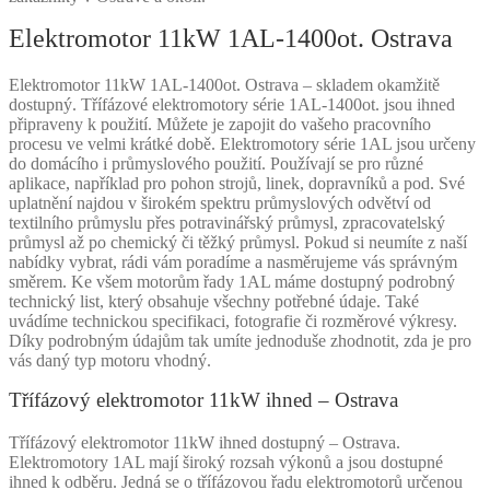
Elektromotor 11kW 1AL-1400ot. Ostrava
Elektromotor 11kW 1AL-1400ot. Ostrava – skladem okamžitě
dostupný. Třífázové elektromotory série 1AL-1400ot. jsou ihned
připraveny k použití. Můžete je zapojit do vašeho pracovního
procesu ve velmi krátké době. Elektromotory série 1AL jsou určeny
do domácího i průmyslového použití. Používají se pro různé
aplikace, například pro pohon strojů, linek, dopravníků a pod. Své
uplatnění najdou v širokém spektru průmyslových odvětví od
textilního průmyslu přes potravinářský průmysl, zpracovatelský
průmysl až po chemický či těžký průmysl. Pokud si neumíte z naší
nabídky vybrat, rádi vám poradíme a nasměrujeme vás správným
směrem. Ke všem motorům řady 1AL máme dostupný podrobný
technický list, který obsahuje všechny potřebné údaje. Také
uvádíme technickou specifikaci, fotografie či rozměrové výkresy.
Díky podrobným údajům tak umíte jednoduše zhodnotit, zda je pro
vás daný typ motoru vhodný.
Třífázový elektromotor 11kW ihned – Ostrava
Třífázový elektromotor 11kW ihned dostupný – Ostrava.
Elektromotory 1AL mají široký rozsah výkonů a jsou dostupné
ihned k odběru. Jedná se o třífázovou řadu elektromotorů určenou