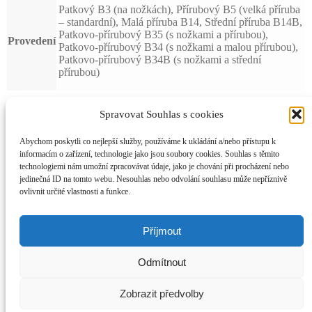
Patkový B3 (na nožkách), Přírubový B5 (velká příruba
– standardní), Malá příruba B14, Střední příruba B14B,
Patkovo-přírubový B35 (s nožkami a přírubou),
Provedení
Patkovo-přírubový B34 (s nožkami a malou přírubou),
Patkovo-přírubový B34B (s nožkami a střední
přírubou)
Technický list
Spravovat Souhlas s cookies
Abychom poskytli co nejlepší služby, používáme k ukládání a/nebo přístupu k
informacím o zařízení, technologie jako jsou soubory cookies. Souhlas s těmito
technologiemi nám umožní zpracovávat údaje, jako je chování při procházení nebo
Rozměry
jedinečná ID na tomto webu. Nesouhlas nebo odvolání souhlasu může nepříznivě
ovlivnit určité vlastnosti a funkce.
Elektromotory-Ostrava.cz
Příjmout
Můj účet
Odmítnout
Prohledat
Hledat:
Hledat
Košík
0
Zobrazit předvolby