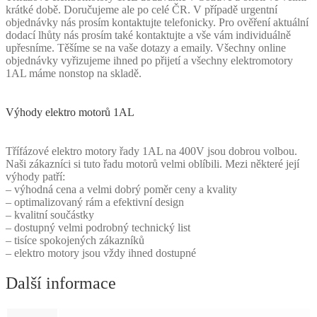
krátké době. Doručujeme ale po celé ČR. V případě urgentní
objednávky nás prosím kontaktujte telefonicky. Pro ověření aktuální
dodací lhůty nás prosím také kontaktujte a vše vám individuálně
upřesníme. Těšíme se na vaše dotazy a emaily. Všechny online
objednávky vyřizujeme ihned po přijetí a všechny elektromotory
1AL máme nonstop na skladě.
Výhody elektro motorů 1AL
Třífázové elektro motory řady 1AL na 400V jsou dobrou volbou.
Naši zákazníci si tuto řadu motorů velmi oblíbili. Mezi některé její
výhody patří:
– výhodná cena a velmi dobrý poměr ceny a kvality
– optimalizovaný rám a efektivní design
– kvalitní součástky
– dostupný velmi podrobný technický list
– tisíce spokojených zákazníků
– elektro motory jsou vždy ihned dostupné
Další informace