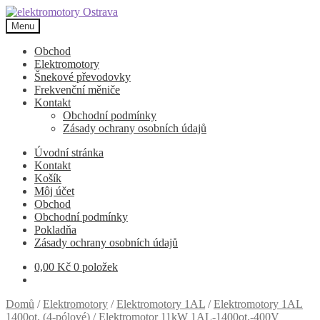
Přeskočit
Přejít
na
k
Menu
navigaci
obsahu
webu
Obchod
Elektromotory
Šnekové převodovky
Frekvenční měniče
Kontakt
Obchodní podmínky
Zásady ochrany osobních údajů
Úvodní stránka
Kontakt
Košík
Môj účet
Obchod
Obchodní podmínky
Pokladňa
Zásady ochrany osobních údajů
0,00
Kč
0 položek
Domů
/
Elektromotory
/
Elektromotory 1AL
/
Elektromotory 1AL
1400ot. (4-pólové)
/
Elektromotor 11kW 1AL-1400ot.-400V