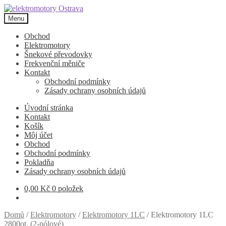
Přeskočit
Přejít
na
k
Menu
navigaci
obsahu
webu
Obchod
Elektromotory
Šnekové převodovky
Frekvenční měniče
Kontakt
Obchodní podmínky
Zásady ochrany osobních údajů
Úvodní stránka
Kontakt
Košík
Môj účet
Obchod
Obchodní podmínky
Pokladňa
Zásady ochrany osobních údajů
0,00
Kč
0 položek
Domů
/
Elektromotory
/
Elektromotory 1LC
/
Elektromotory 1LC
2800ot. (2-pólové)